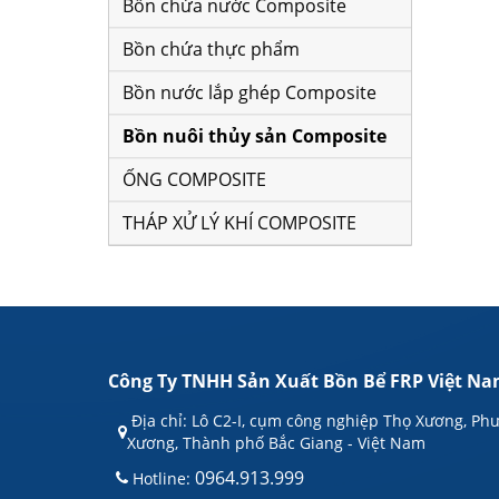
Bồn chứa nước Composite
Bồn chứa thực phẩm
Bồn nước lắp ghép Composite
Bồn nuôi thủy sản Composite
ỐNG COMPOSITE
THÁP XỬ LÝ KHÍ COMPOSITE
Công Ty TNHH Sản Xuất Bồn Bể FRP Việt N
Địa chỉ: Lô C2-I, cụm công nghiệp Thọ Xương, Ph
Xương, Thành phố Bắc Giang - Việt Nam
0964.913.999
Hotline: