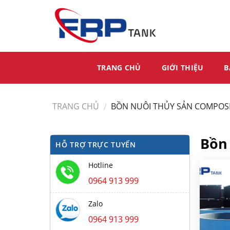
Skip
to
content
TRANG CHỦ
GIỚI THIỆU
B
TRANG CHỦ
BỒN NUÔI THỦY SẢN COMPOS
/
Bồn
HỖ TRỢ TRỰC TUYẾN
Hotline
0964 913 999
Zalo
0964 913 999