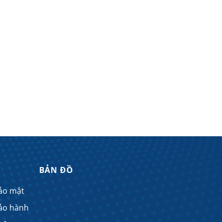
BẢN ĐỒ
ảo mật
ảo hành