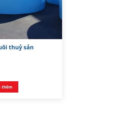
uôi thuỷ sản
 thêm