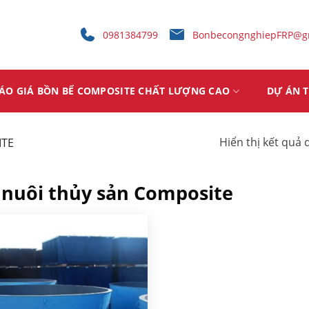
0981384799
BonbecongnghiepFRP@g
ÁO GIÁ BỒN BỂ COMPOSITE CHẤT LƯỢNG CAO
DỰ ÁN T
Hiển thị kết quả 
ITE
 nuôi thủy sản Composite