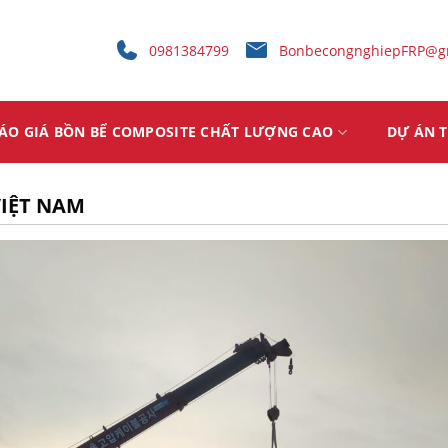
0981384799
BonbecongnghiepFRP@g
ÁO GIÁ BỒN BỂ COMPOSITE CHẤT LƯỢNG CAO
DỰ ÁN T
VIỆT NAM