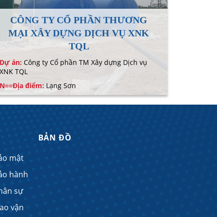
CÔNG TY CỔ PHẦN THƯƠNG
MẠI XÂY DỰNG DỊCH VỤ XNK
CÔNG
TQL
Dự án:
Công ty Cổ phần TM Xây dựng Dịch vụ
Dự án:
Cô
XNK TQL
nước Bắc
N==Địa điểm:
Lạng Sơn
N==Địa đ
BẢN ĐỒ
ảo mật
ảo hành
hân sự
iao vận