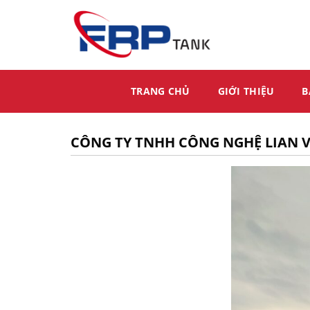
Skip
to
content
TRANG CHỦ
GIỚI THIỆU
B
CÔNG TY TNHH CÔNG NGHỆ LIAN 