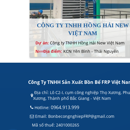
CÔNG
CÔNG TY TNHH HỒNG HẢI NEW
VIỆT NAM
 nghiệp
Dự án:
Công ty TNHH Hồng Hải New Việt Nam
N==Địa điểm:
KCN Yên Bình - Thái Nguyên
Công Ty TNHH Sản Xuất Bồn Bể FRP Việt N
Địa chỉ: Lô C2-I, cụm công nghiệp Thọ Xương, Ph
Xương, Thành phố Bắc Giang - Việt Nam
0964.913.999
Hotline:
Email: BonbecongnghiepFRP@gmail.com
Mã số thuế: 2401000265