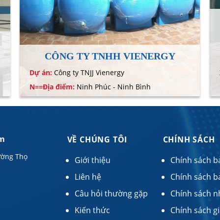
CÔNG TY TNHH VIENERGY
Dự án:
Công ty TNJJ Vienergy
N==Địa điểm:
Ninh Phúc - Ninh Bình
am
VỀ CHÚNG TÔI
CHÍNH SÁCH
ường Thọ
Giới thiệu
Chính sách b
Liên hệ
Chính sách b
Câu hỏi thường gặp
Chính sách n
Kiến thức
Chính sách g